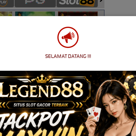
SELAMAT DATANG !!!