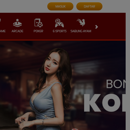
MASUK
DAFTAR
GAME
ARCADE
POKER
E-SPORTS
SABUNG AYAM
PROMOSI