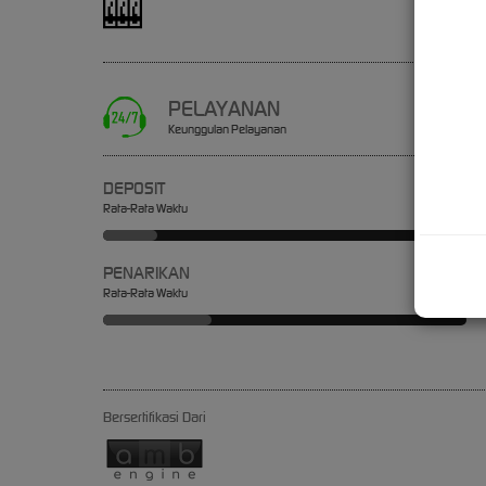
🎰
PELAYANAN
Keunggulan Pelayanan
3
DEPOSIT
Min
Rata-Rata Waktu
5
PENARIKAN
Min
Rata-Rata Waktu
Bersertifikasi Dari