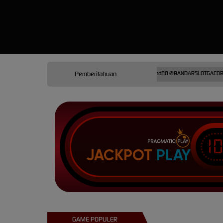
Username Telegram Resmi legend88 @BANDARSLOTGACOR Mohon di sim
Pemberitahuan
I
JACKPOT
PLAY
GAME POPULER