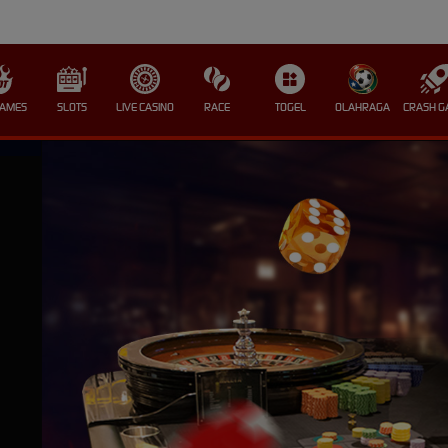
GAMES
SLOTS
LIVE CASINO
RACE
TOGEL
OLAHRAGA
CRASH 