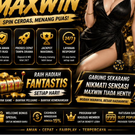
Bantuan
Syarat dan Ketentuan
ot Gacor Terpercaya Pilihan Pa