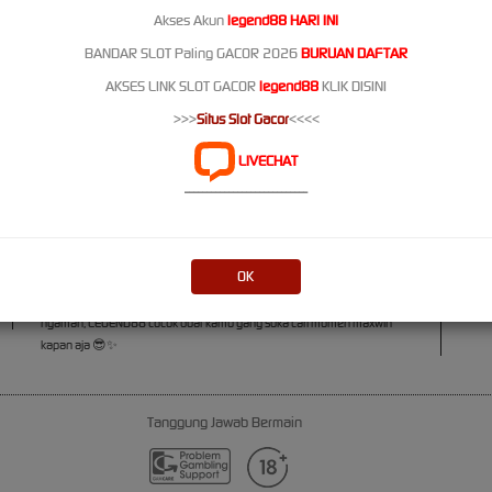
Akses Akun
legend88 HARI INI
BANDAR SLOT Paling GACOR 2026
BURUAN DAFTAR
AKSES LINK SLOT GACOR
legend88
KLIK DISINI
PRODUK
>>>
Situs Slot Gacor
<<<<
Keunggulan Produk
LIVECHAT
Buat yang lagi cari
situs slot gacor terpercaya
dengan pengalaman
----------------------------
bermain yang stabil, koleksi game lengkap, dan sensasi jackpot yang
bikin deg-degan 🔥,
LEGEND88
jadi nama yang patut diperhitungkan 👀
⚡ Platform ini hadir dengan tampilan modern 📱, akses cepat tanpa ribet
OK
🚀, serta berbagai game favorit yang siap kasih hiburan penuh adrenalin
TE
🎮💸 Ditambah promo menarik 🎁 dan pengalaman bermain yang
nyaman, LEGEND88 cocok buat kamu yang suka cari momen maxwin
kapan aja 😎✨
Tanggung Jawab Bermain